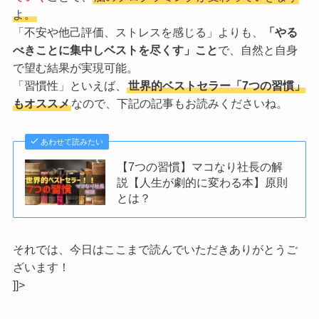
よ。
「不安や他己評価、ストレスを感じる」よりも、
「やる
べきことに集中しベストを尽くす」こと
で、
自然と自身
で望む結果が実現可能。
「習慣性」といえば、
世界的ベストセラー「7つの習慣」
もオススメ
なので、下記の記事もお読みくださいね。
あわせて読みたい
【7つの習慣】マコなり社長の解
説【人生が劇的に変わる本】原則
とは？
それでは、今日はここまで読んでいただきありがとうご
ざいます！
]]>