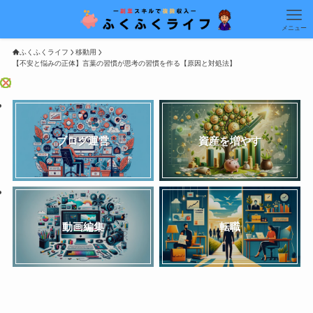
メニュー
ふくふくライフ
移動用
【不安と悩みの正体】言葉の習慣が思考の習慣を作る【原因と対処法】
ブログ運営
資産を増やす
動画編集
転職