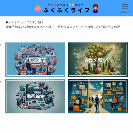
メニュー
ふくふくライフ
未分類
電気圧力鍋を結局使わない5つの理由！買わなきゃよかったと後悔しない選び方を伝授
ブログ運営
資産を増やす
動画編集
転職