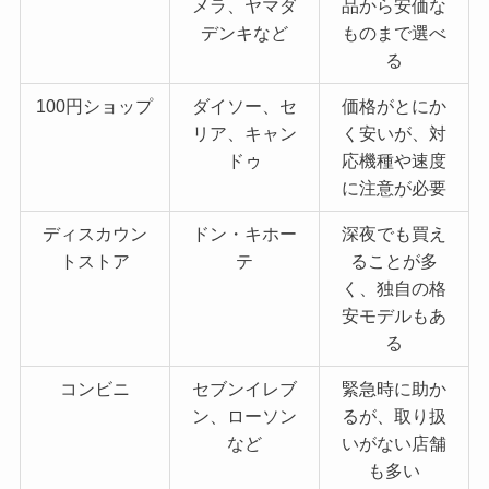
メラ、ヤマダ
品から安価な
デンキなど
ものまで選べ
る
100円ショップ
ダイソー、セ
価格がとにか
リア、キャン
く安いが、対
ドゥ
応機種や速度
に注意が必要
ディスカウン
ドン・キホー
深夜でも買え
トストア
テ
ることが多
く、独自の格
安モデルもあ
る
コンビニ
セブンイレブ
緊急時に助か
ン、ローソン
るが、取り扱
など
いがない店舗
も多い