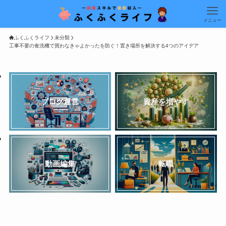
メニュー
ふくふくライフ
未分類
工事不要の食洗機で買わなきゃよかったを防ぐ！置き場所を解決する4つのアイデア
ブログ運営
資産を増やす
動画編集
転職