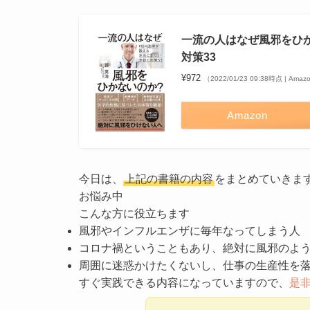
一流の人はなぜ風邪をひ
対策33
¥972
（2022/01/23 09:38時点 | Am
Amazon
今日は、
上記の書籍の内容
をまとめていきま
お悩み中
こんな方に役立ちます
風邪やインフルエンザに毎年なってしまう人
コロナ禍ということもあり、絶対に風邪のよ
周囲に迷惑かけたくないし、仕事の生産性を
すぐ実践できる内容になっていますので、
是