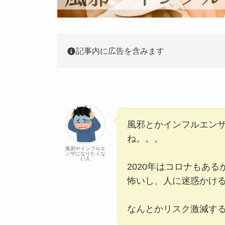
記事内に広告を含みます
風邪とかインフルエン
ね。。。
風邪やインフルエ
ンザになりたくな
い人
2020年はコロナもあ
怖いし、人に迷惑かけ
なんとかリスク激減す