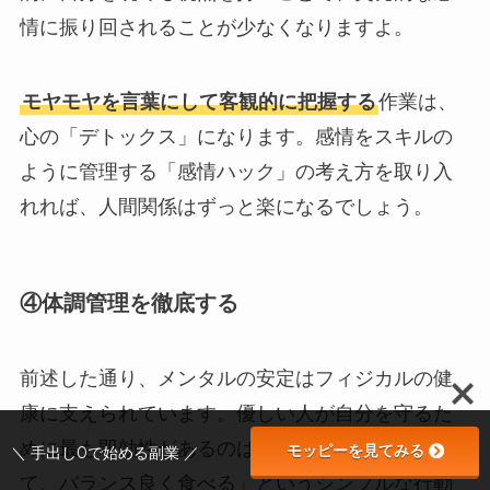
情に振り回されることが少なくなりますよ。
モヤモヤを言葉にして客観的に把握する
作業は、
心の「デトックス」になります。感情をスキルの
ように管理する「感情ハック」の考え方を取り入
れれば、人間関係はずっと楽になるでしょう。
④体調管理を徹底する
前述した通り、メンタルの安定はフィジカルの健
康に支えられています。優しい人が自分を守るた
めに最も即効性があるのは、実は「しっかり寝
モッピーを見てみる
＼ 手出し0で始める副業 ／
て、バランス良く食べる」というシンプルな行動