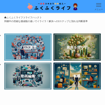
メニュー
ふくふくライフ
ライフハック
同棲中の些細な価値観の違いでイライラ！解決への3ステップと別れる判断基準
ブログ運営
資産を増やす
動画編集
転職