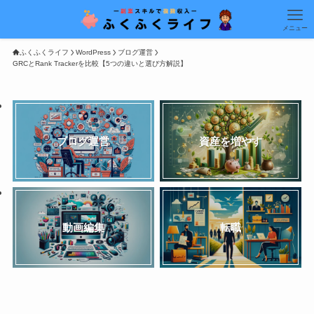
メニュー
ふくふくライフ
WordPress
ブログ運営
GRCとRank Trackerを比較【5つの違いと選び方解説】
ブログ運営
資産を増やす
動画編集
転職