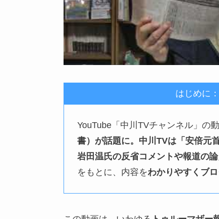
はじめに
YouTube「中川TVチャンネル」の
書）が話題に。中川TVは「安倍元
岩田温氏の反省コメントや報道の論
をもとに、内容を
わかりやすくブロ
この動画は、いわゆる
トゥルーマザー