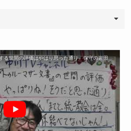
トゥルーマザー報告書（TM文書）に対する世間の評価はやはり思った通り 保守の岩田温氏がちょっと反省「まてと、（統一教会は安倍さんは）全然関係結べてないじゃん！」 鈴木エイトナラティブ完全終了です