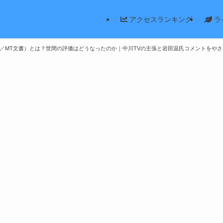
アクセスランキング
ラ
書／MT文書）とは？世間の評価はどうなったのか｜中川TVの主張と岩田温氏コメントをや