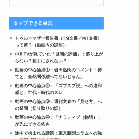
タップできる目次
トゥルーマザー報告書（TM文書／MT文書）
って何？（動画内の説明）
中川TVが見ていた「世間の評価」：盛り上が
らない？相手にされない？
動画の中心論点①：岩田温氏のコメント「待
てと、全然関係結べてないじゃん」
動画の中心論点②：「ズブズブ説」への違和
感と、世代・時代のズレ
動画の中心論点③：週刊文春の「見せ方」へ
の疑問（切り取りの話）
動画の中心論点④：「ナラティブ（物語）」
が先にできる怖さ
途中で挟まれる話題：東京新聞コラムへの強