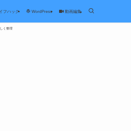
イフハック
動画編集
WordPress
さしく整理