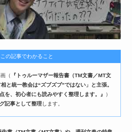
：この記事でわかること
動画（
『トゥルーマザー報告書（TM文書／MT文
首相と統一教会は“ズブズブ”ではない」と主張。
点を、初心者にも読みやすく整理します。』
）
グ記事として整理
します。
報告書（TM文書／MT文書）や、週刊文春の特集、