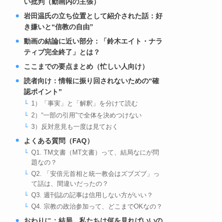
い批判（動画内の主張）
岩田温氏の立ち位置として紹介された話：好
き嫌いと“信教の自由”
動画の結論に近い部分：「鈴木エイト・ナラ
ティブ完全終了」とは？
ここまでの要点まとめ（忙しい人向け）
読者向け：情報に振り回されないための“確
認ポイント”
1）「事実」と「解釈」を分けて読む
2）“一部の引用”で全体を決めつけない
3）反対意見も一度は見ておく
よくある質問（FAQ）
Q1. TM文書（MT文書）って、結局なにが問
題なの？
Q2. 「安倍元首相と統一教会はズブズブ」っ
て話は、間違いだったの？
Q3. 週刊誌の記事は信用しない方がいい？
Q4. 宗教の政治参加って、どこまでOKなの？
おわりに：結局、私たちは何を見ればいいの