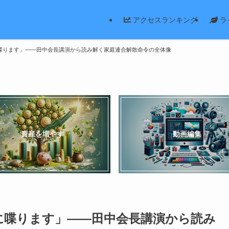
アクセスランキング
ラ
喋ります」——田中会長講演から読み解く家庭連合解散命令の全体像
資産を増やす
動画編集
に喋ります」——田中会長講演から読み