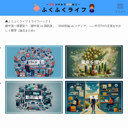
メニュー
ふくふくライフ
ライフハック
媚中派一掃選挙？「媚中派 vs 国防派」「SNS世論 vs メディア」——中川TVの主張をやさ
しく整理（論点まとめ）
ブログ運営
資産を増やす
動画編集
転職