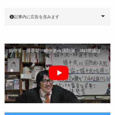
記事内に広告を含みます
媚中派一掃選挙 媚中派vs.国防派 SNS世論は媚中派を丸裸にするであろう 家庭連合の勝利！アンチの正体がバレる！！ 今回の選挙戦を通して正体発覚！