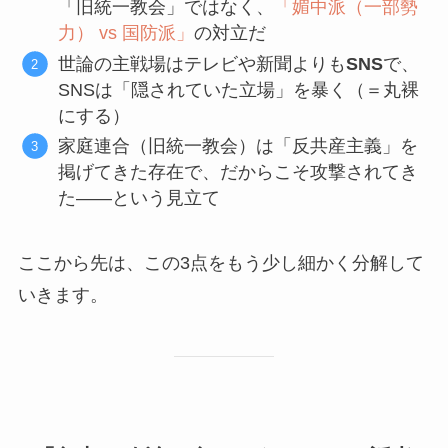
「旧統一教会」ではなく、
「媚中派（一部勢
力） vs 国防派」
の対立だ
世論の主戦場はテレビや新聞よりも
SNS
で、
SNSは「隠されていた立場」を暴く（＝丸裸
にする）
家庭連合（旧統一教会）は「反共産主義」を
掲げてきた存在で、だからこそ攻撃されてき
た——という見立て
ここから先は、この3点をもう少し細かく分解して
いきます。