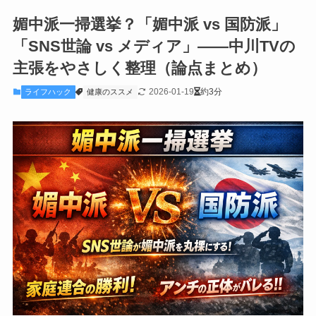
媚中派一掃選挙？「媚中派 vs 国防派」
「SNS世論 vs メディア」——中川TVの
主張をやさしく整理（論点まとめ）
2026-01-19
約3分
ライフハック
健康のススメ