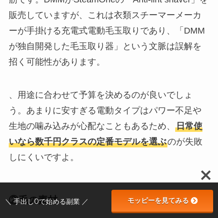
販売していますが、これは衣類スチーマーメーカ
ーが手掛ける充電式電動毛玉取りであり、「DMM
が独自開発した毛玉取り器」という文脈は誤解を
招く可能性があります。
、用途に合わせて予算を決めるのが良いでしょ
う。あまりに安すぎる電動タイプはパワー不足や
生地の噛み込みが心配なこともあるため、
日常使
いなら数千円クラスの定番モデルを選ぶ
のが失敗
しにくいですよ。
②毛の素材
モッピーを見てみる
＼ 手出し0で始める副業 ／