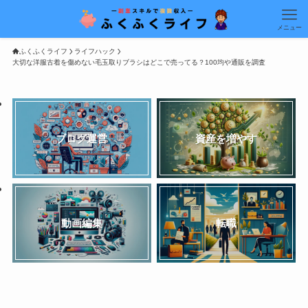
メニュー
ふくふくライフ
ライフハック
大切な洋服古着を傷めない毛玉取りブラシはどこで売ってる？100均や通販を調査
ブログ運営
資産を増やす
動画編集
転職