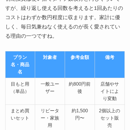
すが、繰り返し使える回数を考えると1回あたりの
コストはわずか数円程度に収まります。家計に優
しく、毎日気兼ねなく使えるのが長く愛されてい
る理由の一つですね。
プラン
対象者
参考金額
備考
名・商品
名
目もと用
一般ユー
約800円前
店舗やサ
（単品）
ザー
後
イトによ
り変動
まとめ買
リピータ
約1,500
2個以上の
いセット
ー・家族
円〜
セット販
用
売