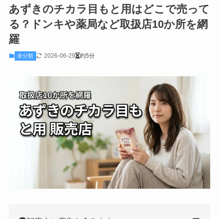
あずきのチカラ目もと用はどこで売って
る？ドンキや薬局など取扱店10か所を網
羅
2026-06-29
約5分
未分類