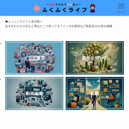
メニュー
ふくふくライフ
未分類
あずきのチカラ目もと用はどこで売ってる？ドンキや薬局など取扱店10か所を網羅
ブログ運営
資産を増やす
動画編集
転職