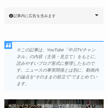
記事内に広告を含みます
※この記事は、YouTube「中川TVチャン
ネル」の内容（主張・見立て）をもとに、
読みやすいブログ形式に整理したもので
す。ニュースの事実関係とは別に、動画内
の論点を“そのままの筋立て”でまとめてい
ます。
米国がイランへ空爆開始 その裏で起こっているグローバルサウス連合の崩壊 中国デザイン：ベネズエラ・ロシア・イランが一本の線でつながる理由 戦争スパイが快適に生活する国を卒業