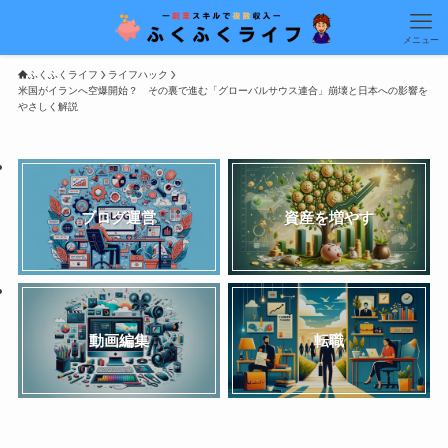
メニュー
ふくふくライフ
ライフハック
米国がイランへ空爆開始？　その裏で進む「グローバルサウス連合」崩壊と日本への影響を
やさしく解説
ブログ運営
資産を増やす
動画編集
転職